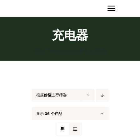
跳
Toggle
过
内
Naviga
首页
容
充电器
产品
主页
/
Products
/
手机配件
/
充电器
关于我们
招商加盟
根据
价格
进行筛选
公司动态
显示
36 个产品
研发合作定制