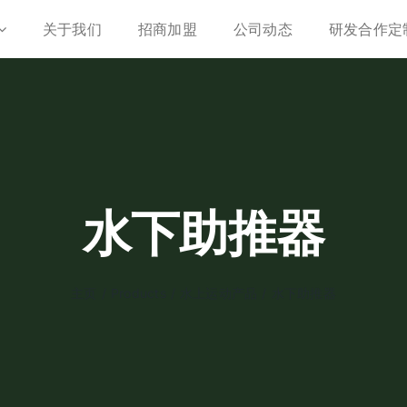
关于我们
招商加盟
公司动态
研发合作定
水下助推器
主页
/
Products
/
水上运动产品
/
水下助推器